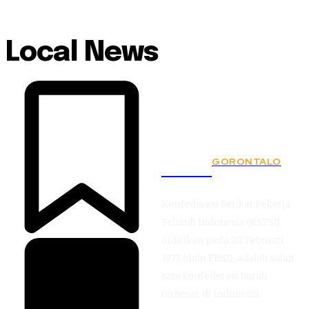
Local News
GORONTALO
KSPSI
Konfederasi Serikat Pekerja
Seluruh Indonesia (KSPSI),
didirikan pada 20 Februari
1973 (dulu FBSI), adalah salah
satu konfederasi buruh
terbesar di Indonesia.