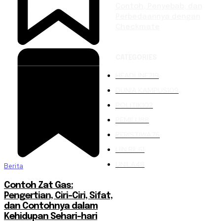
Contoh, Penyebab, dan
Perbedaannya dengan
Checkmate
CATEGORIES
HEADLINE
219
DUNIA KAMPUS
109
POLITIK
102
PEMILU
88
PERISTIWA
76
UIN RIL
61
UNILA
48
Berita
Contoh Zat Gas:
Pengertian, Ciri-Ciri, Sifat,
dan Contohnya dalam
Kehidupan Sehari-hari