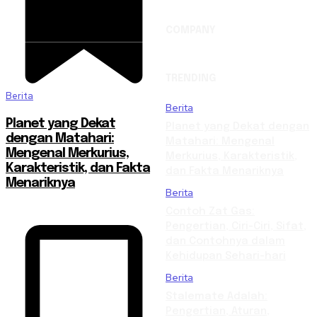
COMPANY
TRENDING
Berita
Berita
Planet yang Dekat
Planet yang Dekat dengan
dengan Matahari:
Matahari: Mengenal
Mengenal Merkurius,
Merkurius, Karakteristik,
Karakteristik, dan Fakta
dan Fakta Menariknya
Menariknya
Berita
Contoh Zat Gas:
Pengertian, Ciri-Ciri, Sifat,
dan Contohnya dalam
Kehidupan Sehari-hari
Berita
Stalemate Adalah:
Pengertian, Aturan,