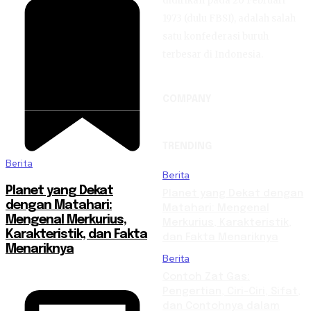
didirikan pada 20 Februari
1973 (dulu FBSI), adalah salah
satu konfederasi buruh
terbesar di Indonesia.
COMPANY
TRENDING
Berita
Berita
Planet yang Dekat
Planet yang Dekat dengan
dengan Matahari:
Matahari: Mengenal
Mengenal Merkurius,
Merkurius, Karakteristik,
Karakteristik, dan Fakta
dan Fakta Menariknya
Menariknya
Berita
Contoh Zat Gas:
Pengertian, Ciri-Ciri, Sifat,
dan Contohnya dalam