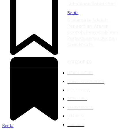
Kehidupan Sehari-hari
Berita
Stalemate Adalah:
Pengertian, Aturan,
Contoh, Penyebab, dan
Perbedaannya dengan
Checkmate
CATEGORIES
HEADLINE
219
DUNIA KAMPUS
109
POLITIK
102
PEMILU
88
PERISTIWA
76
UIN RIL
61
UNILA
48
Berita