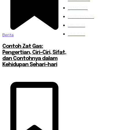
PEMILU
88
PERISTIWA
76
UIN RIL
61
UNILA
48
Berita
Contoh Zat Gas:
Pengertian, Ciri-Ciri, Sifat,
dan Contohnya dalam
Kehidupan Sehari-hari