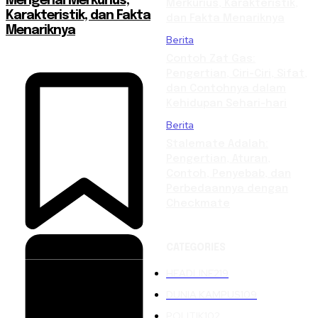
Mengenal Merkurius,
Merkurius, Karakteristik,
Karakteristik, dan Fakta
dan Fakta Menariknya
Menariknya
Berita
Contoh Zat Gas:
Pengertian, Ciri-Ciri, Sifat,
dan Contohnya dalam
Kehidupan Sehari-hari
Berita
Stalemate Adalah:
Pengertian, Aturan,
Contoh, Penyebab, dan
Perbedaannya dengan
Checkmate
CATEGORIES
HEADLINE
219
DUNIA KAMPUS
109
POLITIK
102