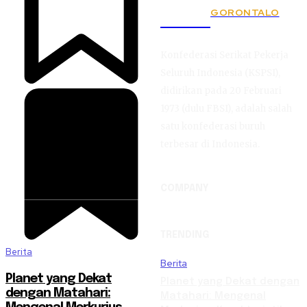
GORONTALO
KSPSI
Konfederasi Serikat Pekerja
Seluruh Indonesia (KSPSI),
didirikan pada 20 Februari
1973 (dulu FBSI), adalah salah
satu konfederasi buruh
terbesar di Indonesia.
COMPANY
TRENDING
Berita
Berita
Planet yang Dekat
Planet yang Dekat dengan
dengan Matahari:
Matahari: Mengenal