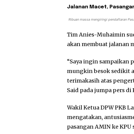
Jalanan Macet, Pasanga
Ribuan massa mengiringi pendaftaran Pa
Tim Anies-Muhaimin su
akan membuat jalanan m
“Saya ingin sampaikan 
mungkin besok sedikit 
terimakasih atas pengert
Said pada jumpa pers di 
Wakil Ketua DPW PKB La
mengatakan, antusiasme
pasangan AMIN ke KPU s