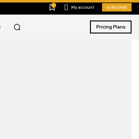
0
My account
SUBSCRIBE
Pricing Plans
I