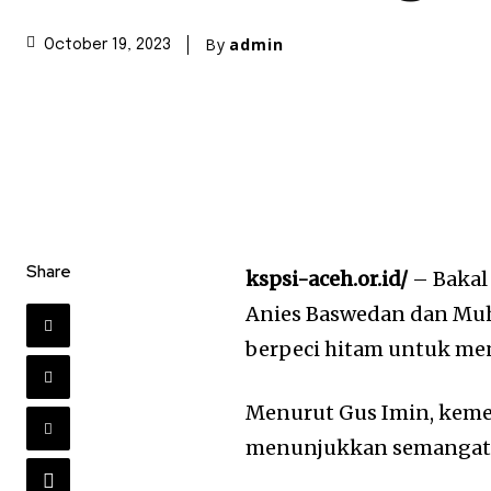
By
admin
October 19, 2023
Share
kspsi-aceh.or.id/
– Bakal 
Anies Baswedan dan Muh
berpeci hitam untuk men
Menurut Gus Imin, keme
menunjukkan semangat 