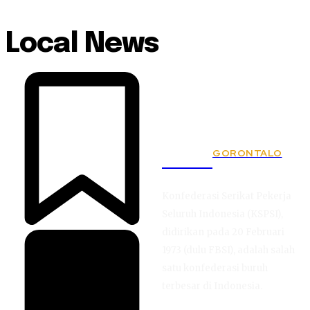
Local News
GORONTALO
KSPSI
Konfederasi Serikat Pekerja
Seluruh Indonesia (KSPSI),
didirikan pada 20 Februari
1973 (dulu FBSI), adalah salah
satu konfederasi buruh
terbesar di Indonesia.