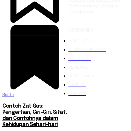
Perbedaannya dengan
Checkmate
CATEGORIES
HEADLINE
219
DUNIA KAMPUS
109
POLITIK
102
PEMILU
88
PERISTIWA
76
UIN RIL
61
UNILA
48
Berita
Contoh Zat Gas:
Pengertian, Ciri-Ciri, Sifat,
dan Contohnya dalam
Kehidupan Sehari-hari