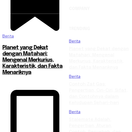
COMPANY
TRENDING
Berita
Berita
Planet yang Dekat
Planet yang Dekat dengan
dengan Matahari:
Matahari: Mengenal
Mengenal Merkurius,
Merkurius, Karakteristik,
Karakteristik, dan Fakta
dan Fakta Menariknya
Menariknya
Berita
Contoh Zat Gas:
Pengertian, Ciri-Ciri, Sifat,
dan Contohnya dalam
Kehidupan Sehari-hari
Berita
Stalemate Adalah:
Pengertian, Aturan,
Contoh, Penyebab, dan