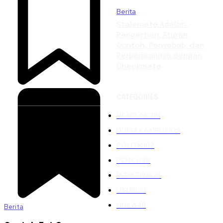
Berita
Stalemate Adalah:
Pengertian, Aturan,
Contoh, Penyebab, dan
Perbedaannya dengan
Checkmate
CATEGORIES
HEADLINE
219
DUNIA KAMPUS
109
POLITIK
102
PEMILU
88
PERISTIWA
76
UIN RIL
61
UNILA
48
Berita