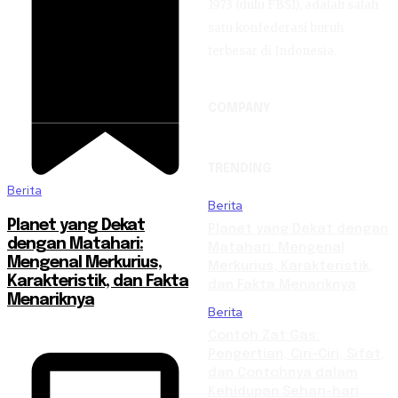
1973 (dulu FBSI), adalah salah
satu konfederasi buruh
terbesar di Indonesia.
COMPANY
TRENDING
Berita
Berita
Planet yang Dekat
Planet yang Dekat dengan
dengan Matahari:
Matahari: Mengenal
Mengenal Merkurius,
Merkurius, Karakteristik,
Karakteristik, dan Fakta
dan Fakta Menariknya
Menariknya
Berita
Contoh Zat Gas:
Pengertian, Ciri-Ciri, Sifat,
dan Contohnya dalam
Kehidupan Sehari-hari