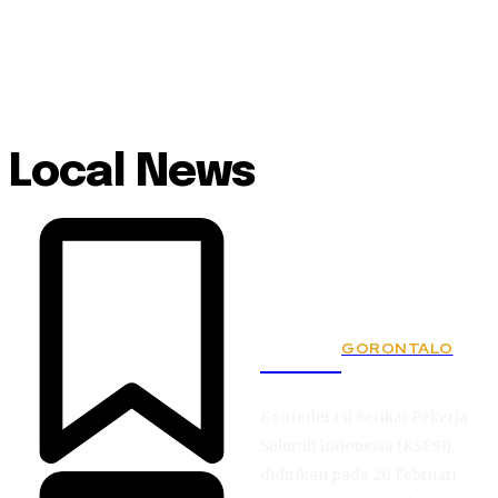
Local News
GORONTALO
KSPSI
Konfederasi Serikat Pekerja
Seluruh Indonesia (KSPSI),
didirikan pada 20 Februari