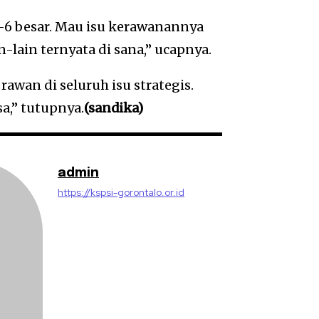
5-6 besar. Mau isu kerawanannya
in-lain ternyata di sana,” ucapnya.
 rawan di seluruh isu strategis.
a,” tutupnya.
(sandika)
admin
https://kspsi-gorontalo.or.id