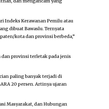
itnah, dan mengancam yang
ari Indeks Kerawanan Pemilu atau
ang dibuat Bawaslu. Ternyata
upaten/kota dan provinsi berbeda,”
dan provinsi terletak pada jenis
ian paling banyak terjadi di
SARA 20 persen. Artinya ujaran
pasi Masyarakat, dan Hubungan