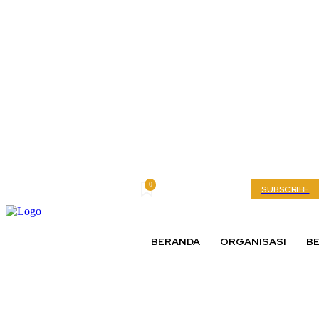
0
Saturday, August 8, 2026
My account
SUBSCRIBE
BERANDA
ORGANISASI
BE