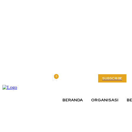
0
Friday, August 7, 2026
My account
SUBSCRIBE
BERANDA
ORGANISASI
BE