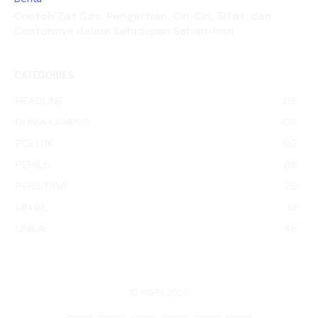
Contoh Zat Gas: Pengertian, Ciri-Ciri, Sifat, dan
Contohnya dalam Kehidupan Sehari-hari
CATEGORIES
HEADLINE
219
DUNIA KAMPUS
109
POLITIK
102
PEMILU
88
PERISTIWA
76
UIN RIL
61
UNILA
48
© KSPSI 2026