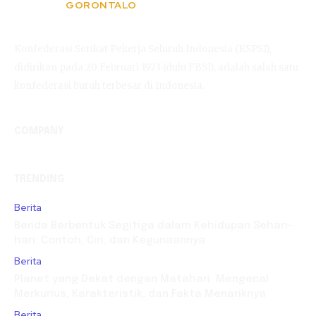
GORONTALO
KSPSI
Konfederasi Serikat Pekerja Seluruh Indonesia (KSPSI),
didirikan pada 20 Februari 1973 (dulu FBSI), adalah salah satu
konfederasi buruh terbesar di Indonesia.
COMPANY
TRENDING
Berita
Benda Berbentuk Segitiga dalam Kehidupan Sehari-
hari: Contoh, Ciri, dan Kegunaannya
Berita
Planet yang Dekat dengan Matahari: Mengenal
Merkurius, Karakteristik, dan Fakta Menariknya
Berita