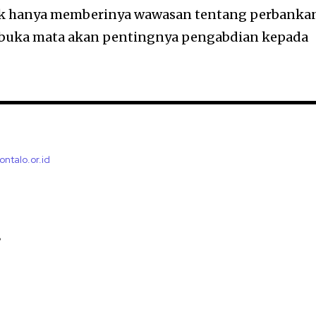
ak hanya memberinya wawasan tentang perbanka
embuka mata akan pentingnya pengabdian kepada
ontalo.or.id
B