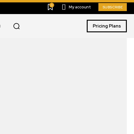
0
My account
SUBSCRIBE
Pricing Plans
I