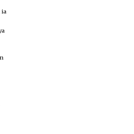
 ia
ya
an
a