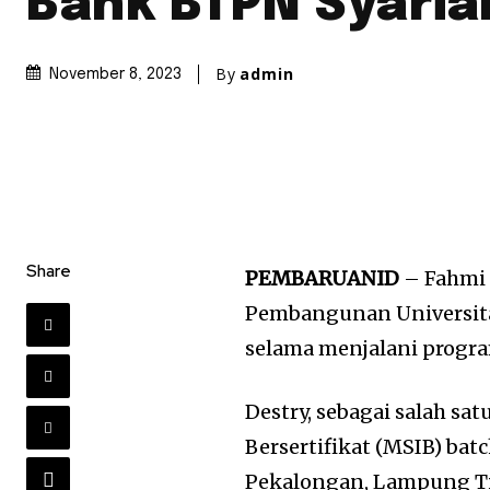
Bank BTPN Syaria
By
admin
November 8, 2023
Share
PEMBARUANID
– Fahmi 
Pembangunan Universita
selama menjalani progr
Destry, sebagai salah s
Bersertifikat (MSIB) ba
Pekalongan, Lampung Ti