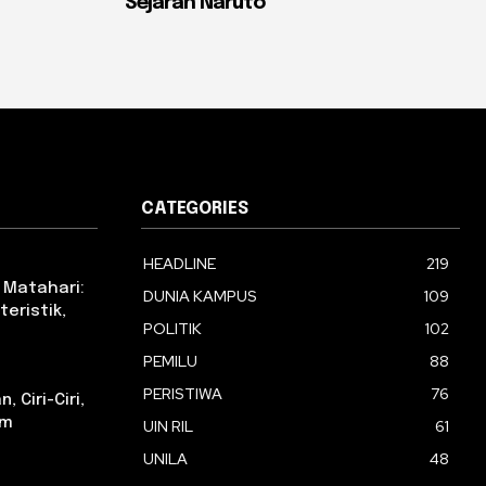
Sejarah Naruto
CATEGORIES
HEADLINE
219
 Matahari:
DUNIA KAMPUS
109
eristik,
POLITIK
102
PEMILU
88
PERISTIWA
76
 Ciri-Ciri,
am
UIN RIL
61
UNILA
48