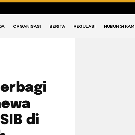
DA
ORGANISASI
BERITA
REGULASI
HUBUNGI KAM
Berbagi
mewa
IB di