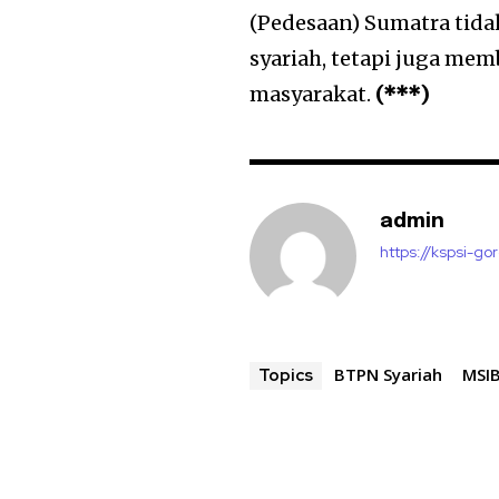
(Pedesaan) Sumatra tid
syariah, tetapi juga m
masyarakat.
(***)
admin
https://kspsi-gor
BTPN Syariah
MSI
Topics