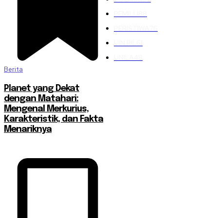
PEMILU
88
PERISTIWA
76
UIN RIL
61
UNILA
48
Berita
Planet yang Dekat
dengan Matahari:
Mengenal Merkurius,
Karakteristik, dan Fakta
Menariknya