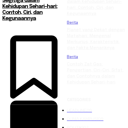
Segitiga dalam
dalam Kehidupan Sehari-
Kehidupan Sehari-hari:
hari: Contoh, Ciri, dan
Contoh, Ciri, dan
Kegunaannya
Kegunaannya
Berita
Planet yang Dekat dengan
Matahari: Mengenal
Merkurius, Karakteristik,
dan Fakta Menariknya
Berita
Contoh Zat Gas:
Pengertian, Ciri-Ciri, Sifat,
dan Contohnya dalam
Kehidupan Sehari-hari
CATEGORIES
HEADLINE
219
DUNIA KAMPUS
109
POLITIK
102