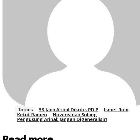
33 Janji Arinal Dikritik PDIP
Ismet Roni
Topics
Ketut Rameo
Noverisman Subing
Pengusung Arinal: Jangan Digeneralisir!
Read more