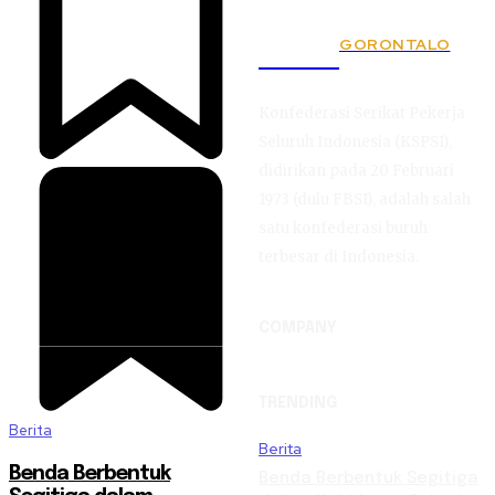
GORONTALO
KSPSI
Konfederasi Serikat Pekerja
Seluruh Indonesia (KSPSI),
didirikan pada 20 Februari
1973 (dulu FBSI), adalah salah
satu konfederasi buruh
terbesar di Indonesia.
COMPANY
TRENDING
Berita
Berita
Benda Berbentuk
Benda Berbentuk Segitiga