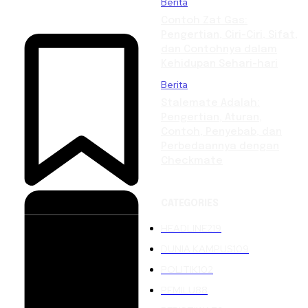
Berita
Contoh Zat Gas:
Pengertian, Ciri-Ciri, Sifat,
dan Contohnya dalam
Kehidupan Sehari-hari
Berita
Stalemate Adalah:
Pengertian, Aturan,
Contoh, Penyebab, dan
Perbedaannya dengan
Checkmate
CATEGORIES
HEADLINE
219
DUNIA KAMPUS
109
POLITIK
102
PEMILU
88