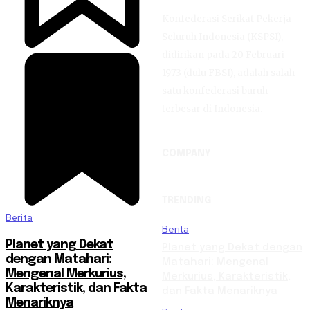
Konfederasi Serikat Pekerja
Seluruh Indonesia (KSPSI),
didirikan pada 20 Februari
1973 (dulu FBSI), adalah salah
satu konfederasi buruh
terbesar di Indonesia.
COMPANY
TRENDING
Berita
Berita
Planet yang Dekat
Planet yang Dekat dengan
dengan Matahari:
Matahari: Mengenal
Mengenal Merkurius,
Merkurius, Karakteristik,
Karakteristik, dan Fakta
dan Fakta Menariknya
Menariknya