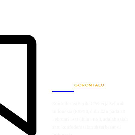
GORONTALO
KSPSI
Konfederasi Serikat Pekerja Seluruh
Indonesia (KSPSI), didirikan pada 20
Februari 1973 (dulu FBSI), adalah salah
satu konfederasi buruh terbesar di