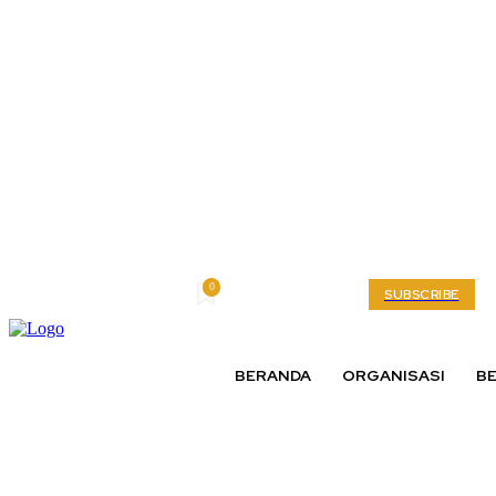
0
Friday, August 7, 2026
My account
SUBSCRIBE
BERANDA
ORGANISASI
BE