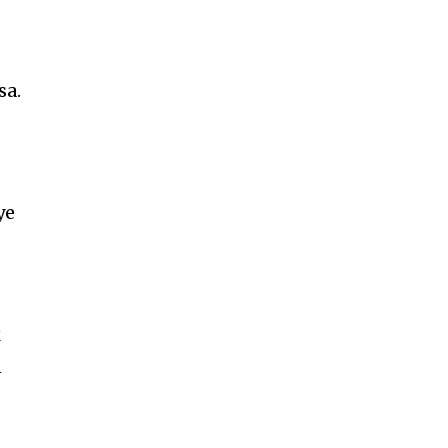
sa.
ye
k
n