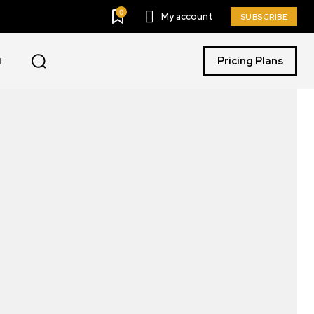
0
My account
SUBSCRIBE
Pricing Plans
I