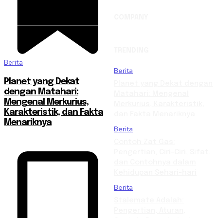
COMPANY
TRENDING
Berita
Berita
Planet yang Dekat
Planet yang Dekat dengan
dengan Matahari:
Matahari: Mengenal
Mengenal Merkurius,
Merkurius, Karakteristik,
Karakteristik, dan Fakta
dan Fakta Menariknya
Menariknya
Berita
Contoh Zat Gas:
Pengertian, Ciri-Ciri, Sifat,
dan Contohnya dalam
Kehidupan Sehari-hari
Berita
Stalemate Adalah:
Pengertian, Aturan,