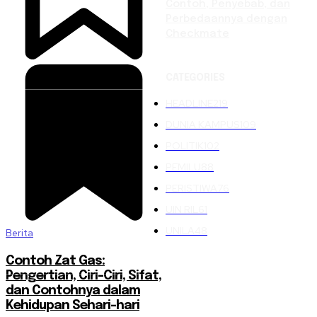
Contoh, Penyebab, dan
Perbedaannya dengan
Checkmate
CATEGORIES
HEADLINE
219
DUNIA KAMPUS
109
POLITIK
102
PEMILU
88
PERISTIWA
76
UIN RIL
61
UNILA
48
Berita
Contoh Zat Gas:
Pengertian, Ciri-Ciri, Sifat,
dan Contohnya dalam
Kehidupan Sehari-hari