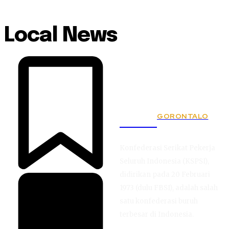
Local News
GORONTALO
KSPSI
Konfederasi Serikat Pekerja
Seluruh Indonesia (KSPSI),
didirikan pada 20 Februari
1973 (dulu FBSI), adalah salah
satu konfederasi buruh
terbesar di Indonesia.