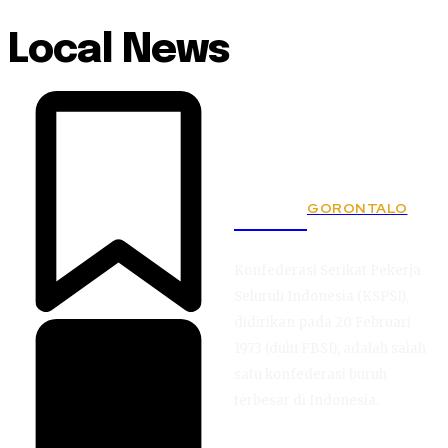
Local News
GORONTALO
KSPSI
Konfederasi Serikat Pekerja
Seluruh Indonesia (KSPSI),
didirikan pada 20 Februari
1973 (dulu FBSI), adalah salah
satu konfederasi buruh
terbesar di Indonesia.