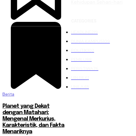
Kehidupan Sehari-hari
CATEGORIES
HEADLINE
219
DUNIA KAMPUS
109
POLITIK
102
PEMILU
88
PERISTIWA
76
UIN RIL
61
UNILA
48
Berita
Planet yang Dekat
dengan Matahari:
Mengenal Merkurius,
Karakteristik, dan Fakta
Menariknya