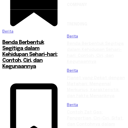
COMPANY
TRENDING
Berita
Berita
Benda Berbentuk
Benda Berbentuk Segitiga
Segitiga dalam
dalam Kehidupan Sehari-
Kehidupan Sehari-hari:
hari: Contoh, Ciri, dan
Contoh, Ciri, dan
Kegunaannya
Kegunaannya
Berita
Planet yang Dekat dengan
Matahari: Mengenal
Merkurius, Karakteristik,
dan Fakta Menariknya
Berita
Contoh Zat Gas:
Pengertian, Ciri-Ciri, Sifat,
dan Contohnya dalam