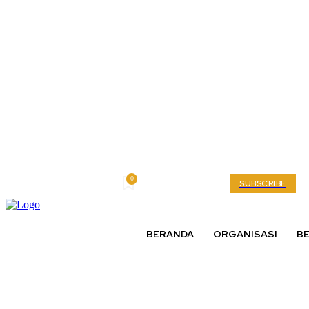
0
Friday, August 7, 2026
My account
SUBSCRIBE
BERANDA
ORGANISASI
BE