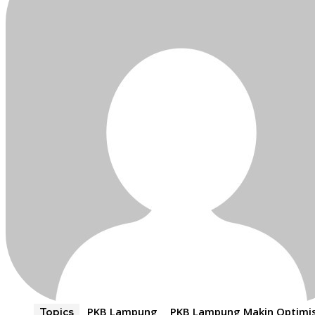
PKB Lampung
PKB Lampung Makin Optimi
Topics