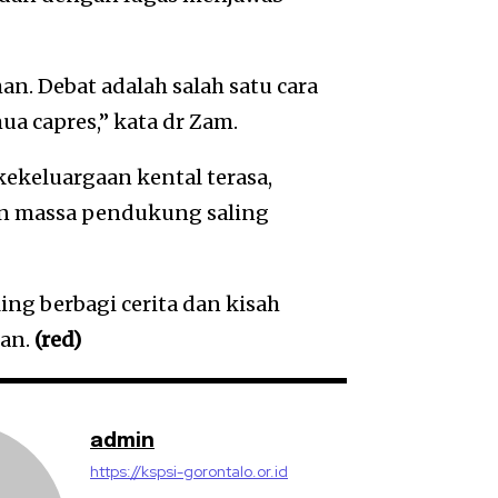
n. Debat adalah salah satu cara
a capres,” kata dr Zam.
ekeluargaan kental terasa,
an massa pendukung saling
g berbagi cerita dan kisah
an.
(red)
admin
https://kspsi-gorontalo.or.id