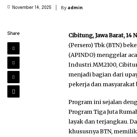
By
admin
November 14, 2025
Share
Cibitung, Jawa Barat, 14
(Persero) Tbk (BTN) bek
(APINDO) menggelar aca
Industri MM2100, Cibitung
menjadi bagian dari up
pekerja dan masyarakat
Program ini sejalan de
Program Tiga Juta Ruma
layak dan terjangkau. D
khususnya BTN, memiliki