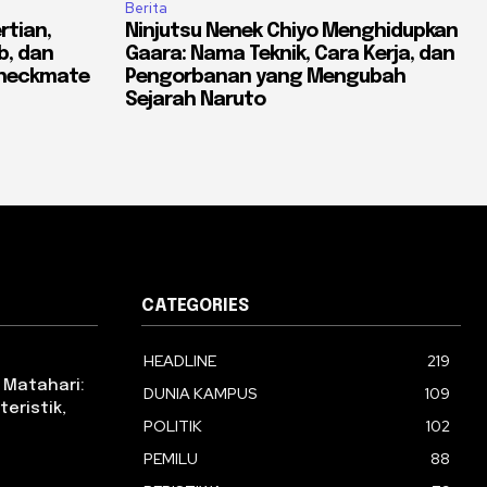
Berita
rtian,
Ninjutsu Nenek Chiyo Menghidupkan
b, dan
Gaara: Nama Teknik, Cara Kerja, dan
Checkmate
Pengorbanan yang Mengubah
Sejarah Naruto
CATEGORIES
HEADLINE
219
 Matahari:
DUNIA KAMPUS
109
eristik,
POLITIK
102
PEMILU
88