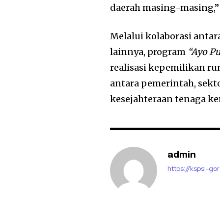
daerah masing-masing,” 
Melalui kolaborasi ant
lainnya, program
“Ayo P
realisasi kepemilikan r
antara pemerintah, sek
kesejahteraan tenaga ker
admin
https://kspsi-gor