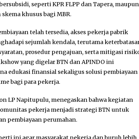
bersubsidi, seperti KPR FLPP dan Tapera, maupu
 skema khusus bagi MBR.
mbiayaan telah tersedia, akses pekerja pabrik
ghadapi sejumlah kendala, terutama keterbatasa
aratan, prosedur pengajuan, serta mitigasi risik
alkshow yang digelar BTN dan APINDO ini
na edukasi finansial sekaligus solusi pembiayaan
ime bagi para pekerja.
xon LP Napitupulu, menegaskan bahwa kegiatan
 komunitas pekerja menjadi strategi BTN untuk
nan pembiayaan perumahan.
erti ini agar masyarakat pekerja dan buruh lebih