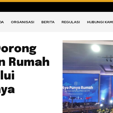
DA
ORGANISASI
BERITA
REGULASI
HUBUNGI KAM
Dorong
an Rumah
lui
nya