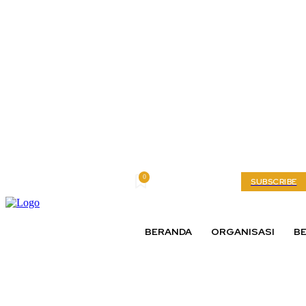
0
Saturday, August 8, 2026
My account
SUBSCRIBE
BERANDA
ORGANISASI
BE