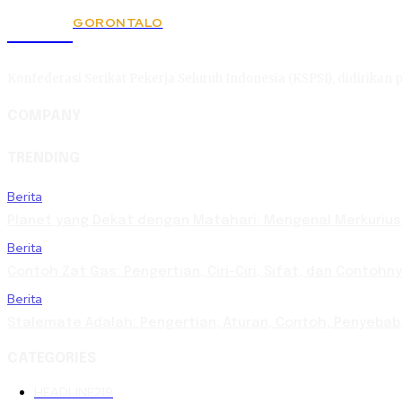
GORONTALO
KSPSI
Konfederasi Serikat Pekerja Seluruh Indonesia (KSPSI), didirikan p
COMPANY
TRENDING
Berita
Planet yang Dekat dengan Matahari: Mengenal Merkurius,
Berita
Contoh Zat Gas: Pengertian, Ciri-Ciri, Sifat, dan Contoh
Berita
Stalemate Adalah: Pengertian, Aturan, Contoh, Penyeb
CATEGORIES
HEADLINE
219