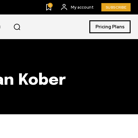
0
My account
SUBSCRIBE
Pricing Plans
I
an Kober