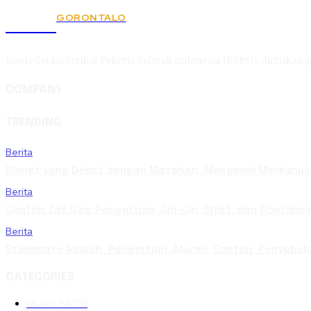
GORONTALO
KSPSI
Konfederasi Serikat Pekerja Seluruh Indonesia (KSPSI), didirikan p
COMPANY
TRENDING
Berita
Planet yang Dekat dengan Matahari: Mengenal Merkurius,
Berita
Contoh Zat Gas: Pengertian, Ciri-Ciri, Sifat, dan Contoh
Berita
Stalemate Adalah: Pengertian, Aturan, Contoh, Penyeb
CATEGORIES
HEADLINE
219