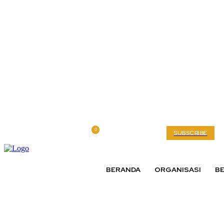
0
Friday, August 7, 2026
My account
SUBSCRIBE
BERANDA
ORGANISASI
BE