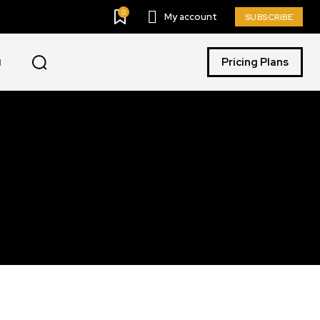
0
My account
SUBSCRIBE
Pricing Plans
I