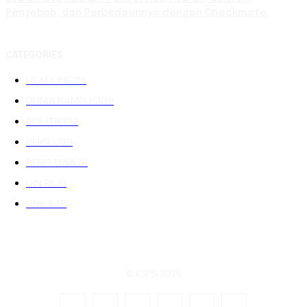
Penyebab, dan Perbedaannya dengan Checkmate
CATEGORIES
HEADLINE
219
DUNIA KAMPUS
109
POLITIK
102
PEMILU
88
PERISTIWA
76
UIN RIL
61
UNILA
48
© KSPSI 2026