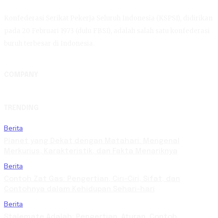
Konfederasi Serikat Pekerja Seluruh Indonesia (KSPSI), didirikan
pada 20 Februari 1973 (dulu FBSI), adalah salah satu konfederasi
buruh terbesar di Indonesia.
COMPANY
TRENDING
Berita
Planet yang Dekat dengan Matahari: Mengenal
Merkurius, Karakteristik, dan Fakta Menariknya
Berita
Contoh Zat Gas: Pengertian, Ciri-Ciri, Sifat, dan
Contohnya dalam Kehidupan Sehari-hari
Berita
Stalemate Adalah: Pengertian, Aturan, Contoh,