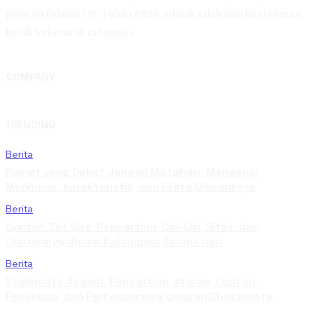
pada 20 Februari 1973 (dulu FBSI), adalah salah satu konfederasi
buruh terbesar di Indonesia.
COMPANY
TRENDING
Berita
Planet yang Dekat dengan Matahari: Mengenal
Merkurius, Karakteristik, dan Fakta Menariknya
Berita
Contoh Zat Gas: Pengertian, Ciri-Ciri, Sifat, dan
Contohnya dalam Kehidupan Sehari-hari
Berita
Stalemate Adalah: Pengertian, Aturan, Contoh,
Penyebab, dan Perbedaannya dengan Checkmate