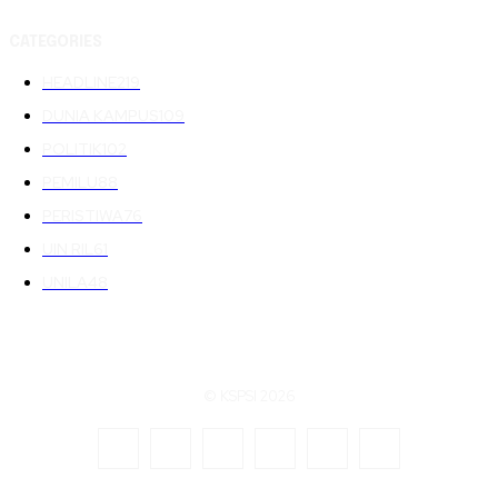
CATEGORIES
HEADLINE
219
DUNIA KAMPUS
109
POLITIK
102
PEMILU
88
PERISTIWA
76
UIN RIL
61
UNILA
48
© KSPSI 2026