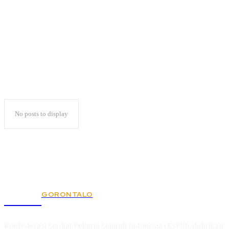
DPD Hanura Lampung
No posts to display
GORONTALO
KSPSI
Konfederasi Serikat Pekerja Seluruh Indonesia (KSPSI), didirikan