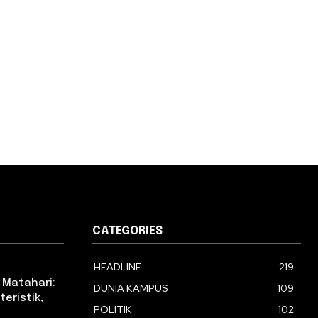
CATEGORIES
HEADLINE
219
 Matahari:
DUNIA KAMPUS
109
eristik,
POLITIK
102