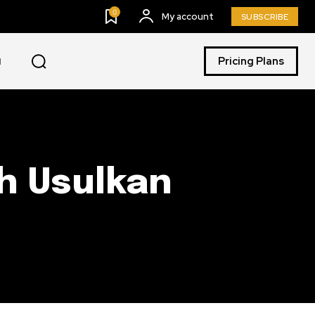
0
My account
SUBSCRIBE
Pricing Plans
I
h Usulkan