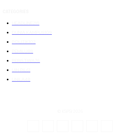
CATEGORIES
HEADLINE
219
DUNIA KAMPUS
109
POLITIK
102
PEMILU
88
PERISTIWA
76
UIN RIL
61
UNILA
48
© KSPSI 2026