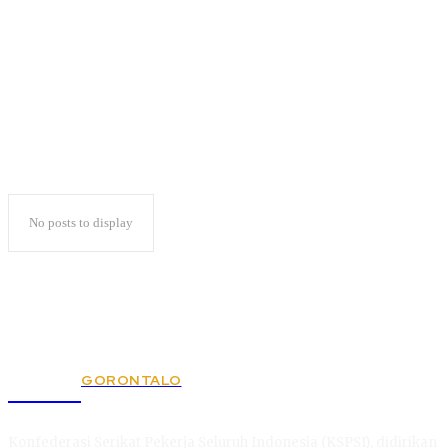
Facebook
No posts to display
GORONTALO
KSPSI
Konfederasi Serikat Pekerja Seluruh Indonesia (KSPSI), didirikan