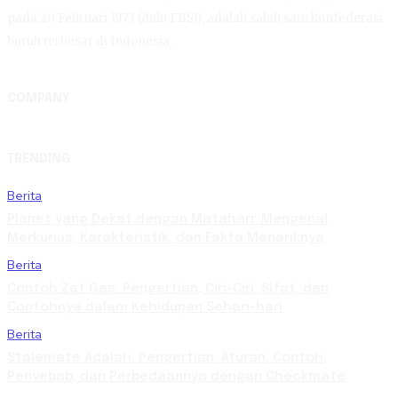
pada 20 Februari 1973 (dulu FBSI), adalah salah satu konfederasi
buruh terbesar di Indonesia.
COMPANY
TRENDING
Berita
Planet yang Dekat dengan Matahari: Mengenal
Merkurius, Karakteristik, dan Fakta Menariknya
Berita
Contoh Zat Gas: Pengertian, Ciri-Ciri, Sifat, dan
Contohnya dalam Kehidupan Sehari-hari
Berita
Stalemate Adalah: Pengertian, Aturan, Contoh,
Penyebab, dan Perbedaannya dengan Checkmate