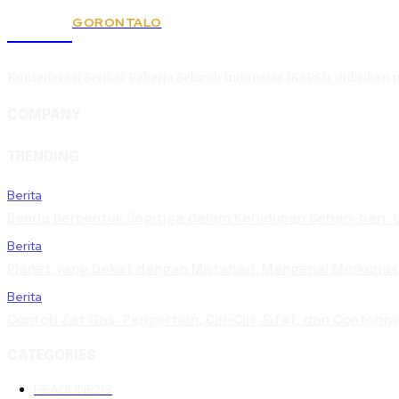
GORONTALO
KSPSI
Konfederasi Serikat Pekerja Seluruh Indonesia (KSPSI), didirikan p
COMPANY
TRENDING
Berita
Benda Berbentuk Segitiga dalam Kehidupan Sehari-hari: 
Berita
Planet yang Dekat dengan Matahari: Mengenal Merkurius,
Berita
Contoh Zat Gas: Pengertian, Ciri-Ciri, Sifat, dan Contoh
CATEGORIES
HEADLINE
219