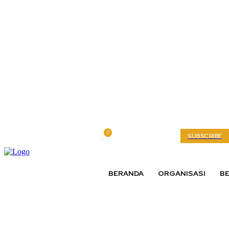
0
Saturday, August 8, 2026
My account
SUBSCRIBE
BERANDA
ORGANISASI
BE