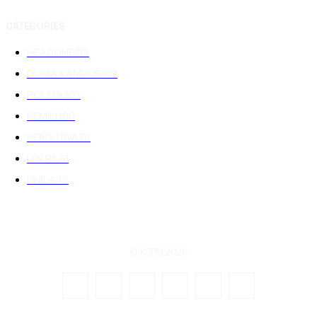
CATEGORIES
HEADLINE
219
DUNIA KAMPUS
109
POLITIK
102
PEMILU
88
PERISTIWA
76
UIN RIL
61
UNILA
48
© KSPSI 2026