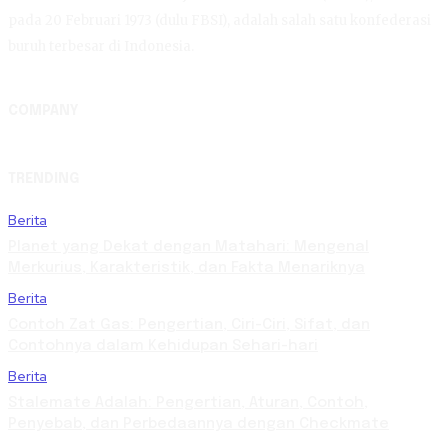
pada 20 Februari 1973 (dulu FBSI), adalah salah satu konfederasi
buruh terbesar di Indonesia.
COMPANY
TRENDING
Berita
Planet yang Dekat dengan Matahari: Mengenal
Merkurius, Karakteristik, dan Fakta Menariknya
Berita
Contoh Zat Gas: Pengertian, Ciri-Ciri, Sifat, dan
Contohnya dalam Kehidupan Sehari-hari
Berita
Stalemate Adalah: Pengertian, Aturan, Contoh,
Penyebab, dan Perbedaannya dengan Checkmate