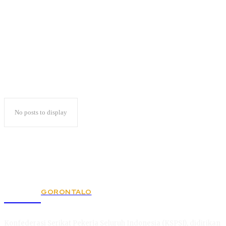
Hahib Hussein Alkaff
No posts to display
GORONTALO
KSPSI
Konfederasi Serikat Pekerja Seluruh Indonesia (KSPSI), didirikan