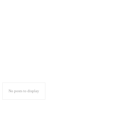
Ini 18 Desa Sadar
Kerukunan Versi
Kemenag Lampung
No posts to display