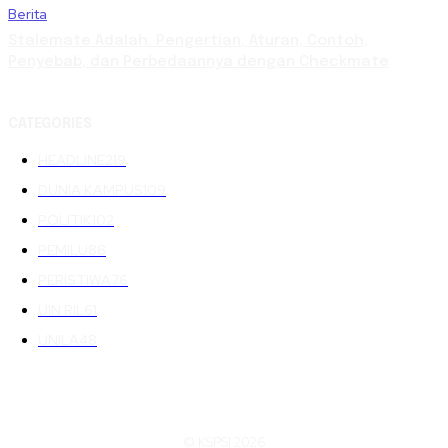
Berita
Stalemate Adalah: Pengertian, Aturan, Contoh,
Penyebab, dan Perbedaannya dengan Checkmate
CATEGORIES
HEADLINE
219
DUNIA KAMPUS
109
POLITIK
102
PEMILU
88
PERISTIWA
76
UIN RIL
61
UNILA
48
© KSPSI 2026