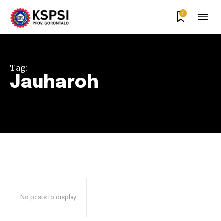
0
Tag:
Jauharoh
No posts to display