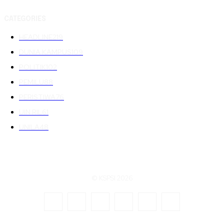
CATEGORIES
HEADLINE
219
DUNIA KAMPUS
109
POLITIK
102
PEMILU
88
PERISTIWA
76
UIN RIL
61
UNILA
48
© KSPSI 2026