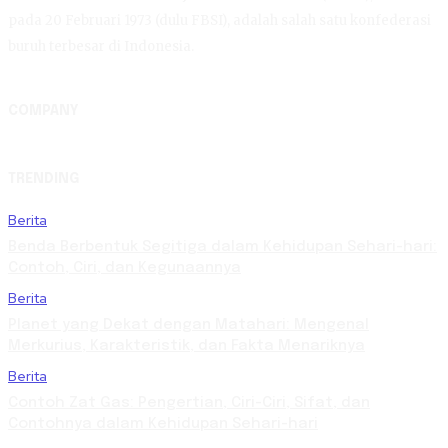
pada 20 Februari 1973 (dulu FBSI), adalah salah satu konfederasi
buruh terbesar di Indonesia.
COMPANY
TRENDING
Berita
Benda Berbentuk Segitiga dalam Kehidupan Sehari-hari:
Contoh, Ciri, dan Kegunaannya
Berita
Planet yang Dekat dengan Matahari: Mengenal
Merkurius, Karakteristik, dan Fakta Menariknya
Berita
Contoh Zat Gas: Pengertian, Ciri-Ciri, Sifat, dan
Contohnya dalam Kehidupan Sehari-hari