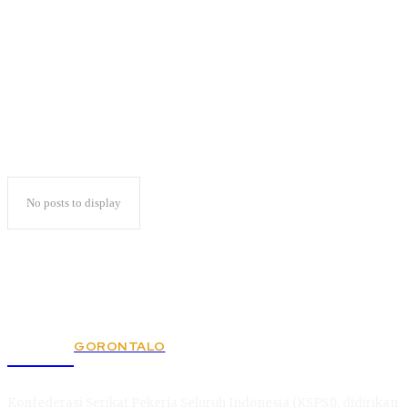
Keluarga Sakinah
No posts to display
GORONTALO
KSPSI
Konfederasi Serikat Pekerja Seluruh Indonesia (KSPSI), didirikan