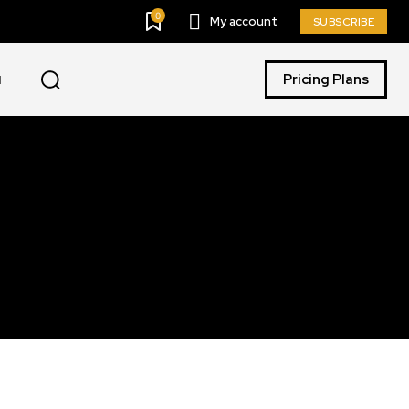
0
My account
SUBSCRIBE
Pricing Plans
I