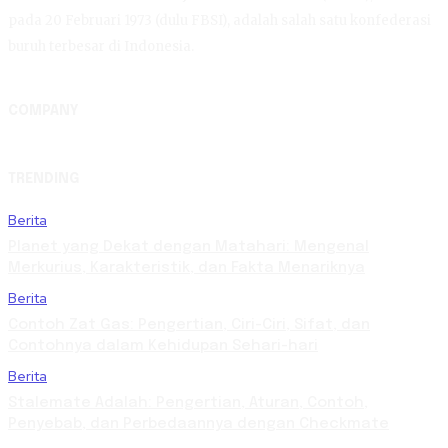
pada 20 Februari 1973 (dulu FBSI), adalah salah satu konfederasi
buruh terbesar di Indonesia.
COMPANY
TRENDING
Berita
Planet yang Dekat dengan Matahari: Mengenal
Merkurius, Karakteristik, dan Fakta Menariknya
Berita
Contoh Zat Gas: Pengertian, Ciri-Ciri, Sifat, dan
Contohnya dalam Kehidupan Sehari-hari
Berita
Stalemate Adalah: Pengertian, Aturan, Contoh,
Penyebab, dan Perbedaannya dengan Checkmate