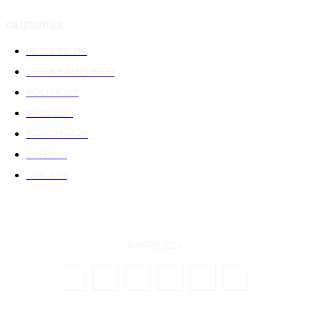
CATEGORIES
HEADLINE
219
DUNIA KAMPUS
109
POLITIK
102
PEMILU
88
PERISTIWA
76
UIN RIL
61
UNILA
48
© KSPSI 2026