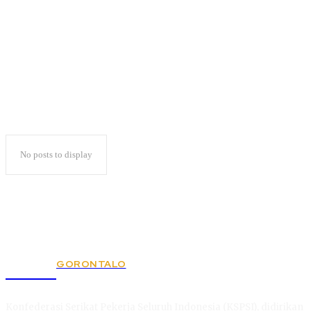
Konektivitas Internet
No posts to display
GORONTALO
KSPSI
Konfederasi Serikat Pekerja Seluruh Indonesia (KSPSI), didirikan