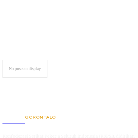
KPU Tetapkan DCT
No posts to display
GORONTALO
KSPSI
Konfederasi Serikat Pekerja Seluruh Indonesia (KSPSI), didirikan