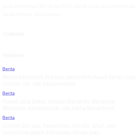
pada 20 Februari 1973 (dulu FBSI), adalah salah satu konfederasi
buruh terbesar di Indonesia.
COMPANY
TRENDING
Berita
Benda Berbentuk Segitiga dalam Kehidupan Sehari-hari:
Contoh, Ciri, dan Kegunaannya
Berita
Planet yang Dekat dengan Matahari: Mengenal
Merkurius, Karakteristik, dan Fakta Menariknya
Berita
Contoh Zat Gas: Pengertian, Ciri-Ciri, Sifat, dan
Contohnya dalam Kehidupan Sehari-hari