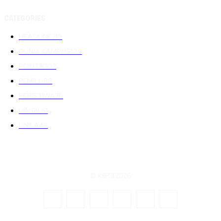
CATEGORIES
HEADLINE
219
DUNIA KAMPUS
109
POLITIK
102
PEMILU
88
PERISTIWA
76
UIN RIL
61
UNILA
48
© KSPSI 2026