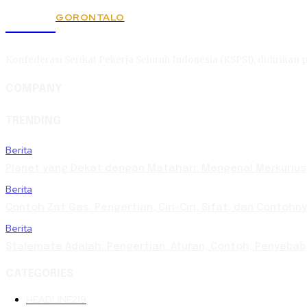
GORONTALO
KSPSI
Konfederasi Serikat Pekerja Seluruh Indonesia (KSPSI), didirikan p
COMPANY
TRENDING
Berita
Planet yang Dekat dengan Matahari: Mengenal Merkurius,
Berita
Contoh Zat Gas: Pengertian, Ciri-Ciri, Sifat, dan Contoh
Berita
Stalemate Adalah: Pengertian, Aturan, Contoh, Penyeb
CATEGORIES
HEADLINE
219