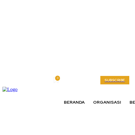
0
Friday, August 7, 2026
My account
SUBSCRIBE
BERANDA
ORGANISASI
BE