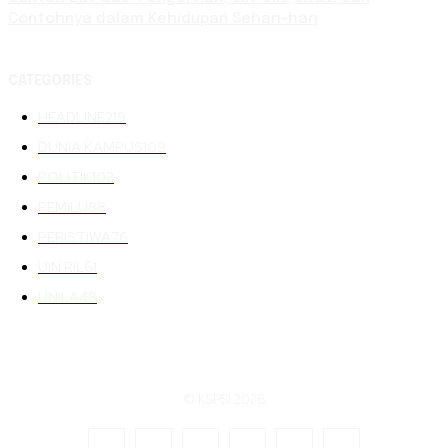
Contohnya dalam Kehidupan Sehari-hari
CATEGORIES
HEADLINE
219
DUNIA KAMPUS
109
POLITIK
102
PEMILU
88
PERISTIWA
76
UIN RIL
61
UNILA
48
© KSPSI 2026