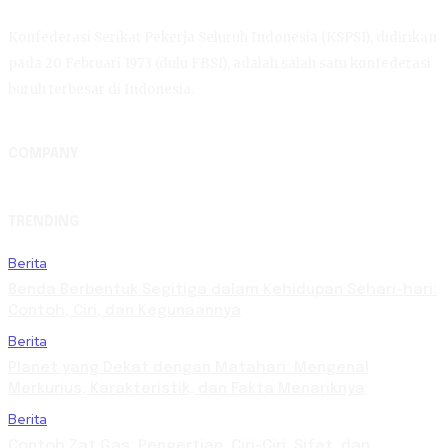
Konfederasi Serikat Pekerja Seluruh Indonesia (KSPSI), didirikan
pada 20 Februari 1973 (dulu FBSI), adalah salah satu konfederasi
buruh terbesar di Indonesia.
COMPANY
TRENDING
Berita
Benda Berbentuk Segitiga dalam Kehidupan Sehari-hari:
Contoh, Ciri, dan Kegunaannya
Berita
Planet yang Dekat dengan Matahari: Mengenal
Merkurius, Karakteristik, dan Fakta Menariknya
Berita
Contoh Zat Gas: Pengertian, Ciri-Ciri, Sifat, dan