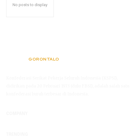
No posts to display
GORONTALO
KSPSI
Konfederasi Serikat Pekerja Seluruh Indonesia (KSPSI),
didirikan pada 20 Februari 1973 (dulu FBSI), adalah salah satu
konfederasi buruh terbesar di Indonesia.
COMPANY
TRENDING