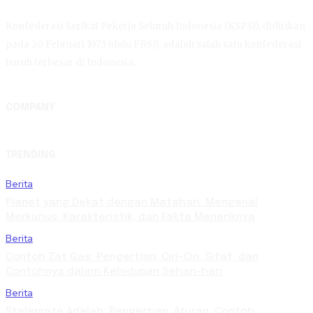
Konfederasi Serikat Pekerja Seluruh Indonesia (KSPSI), didirikan
pada 20 Februari 1973 (dulu FBSI), adalah salah satu konfederasi
buruh terbesar di Indonesia.
COMPANY
TRENDING
Berita
Planet yang Dekat dengan Matahari: Mengenal
Merkurius, Karakteristik, dan Fakta Menariknya
Berita
Contoh Zat Gas: Pengertian, Ciri-Ciri, Sifat, dan
Contohnya dalam Kehidupan Sehari-hari
Berita
Stalemate Adalah: Pengertian, Aturan, Contoh,