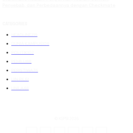
Penyebab, dan Perbedaannya dengan Checkmate
CATEGORIES
HEADLINE
219
DUNIA KAMPUS
109
POLITIK
102
PEMILU
88
PERISTIWA
76
UIN RIL
61
UNILA
48
© KSPSI 2026