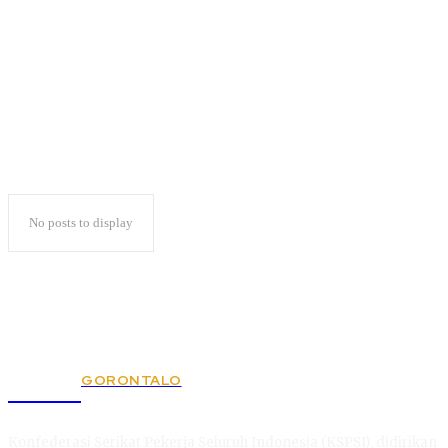
Putri Zulkifli Hasan
No posts to display
GORONTALO
KSPSI
Konfederasi Serikat Pekerja Seluruh Indonesia (KSPSI), didirikan