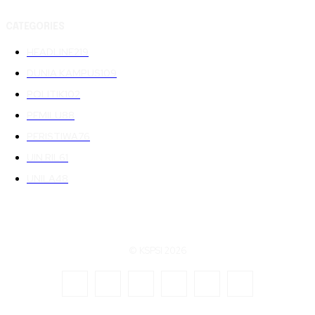
CATEGORIES
HEADLINE
219
DUNIA KAMPUS
109
POLITIK
102
PEMILU
88
PERISTIWA
76
UIN RIL
61
UNILA
48
© KSPSI 2026