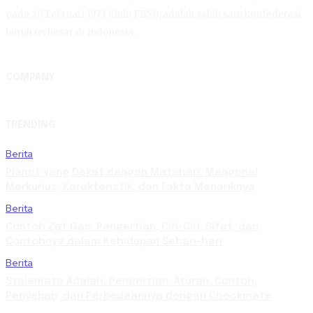
pada 20 Februari 1973 (dulu FBSI), adalah salah satu konfederasi
buruh terbesar di Indonesia.
COMPANY
TRENDING
Berita
Planet yang Dekat dengan Matahari: Mengenal
Merkurius, Karakteristik, dan Fakta Menariknya
Berita
Contoh Zat Gas: Pengertian, Ciri-Ciri, Sifat, dan
Contohnya dalam Kehidupan Sehari-hari
Berita
Stalemate Adalah: Pengertian, Aturan, Contoh,
Penyebab, dan Perbedaannya dengan Checkmate