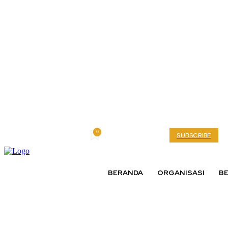
0
Friday, August 7, 2026
My account
SUBSCRIBE
BERANDA
ORGANISASI
BE