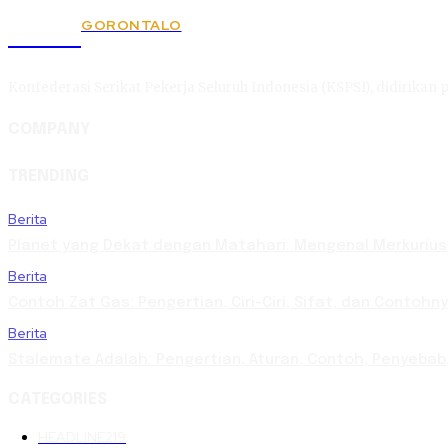
GORONTALO
KSPSI
Konfederasi Serikat Pekerja Seluruh Indonesia (KSPSI), didirikan p
COMPANY
TRENDING
Berita
Planet yang Dekat dengan Matahari: Mengenal Merkurius,
Berita
Contoh Zat Gas: Pengertian, Ciri-Ciri, Sifat, dan Contoh
Berita
Stalemate Adalah: Pengertian, Aturan, Contoh, Penyeb
CATEGORIES
HEADLINE
219