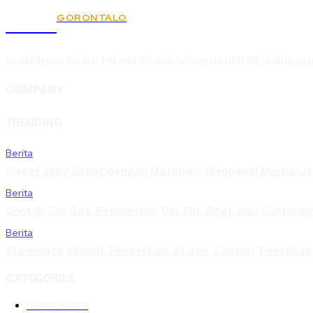
GORONTALO
KSPSI
Konfederasi Serikat Pekerja Seluruh Indonesia (KSPSI), didirikan p
COMPANY
TRENDING
Berita
Planet yang Dekat dengan Matahari: Mengenal Merkurius,
Berita
Contoh Zat Gas: Pengertian, Ciri-Ciri, Sifat, dan Contoh
Berita
Stalemate Adalah: Pengertian, Aturan, Contoh, Penyeb
CATEGORIES
HEADLINE
219