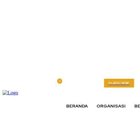
0
Friday, August 7, 2026
My account
SUBSCRIBE
BERANDA
ORGANISASI
BE