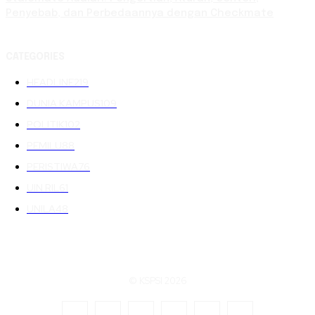
Penyebab, dan Perbedaannya dengan Checkmate
CATEGORIES
HEADLINE
219
DUNIA KAMPUS
109
POLITIK
102
PEMILU
88
PERISTIWA
76
UIN RIL
61
UNILA
48
© KSPSI 2026