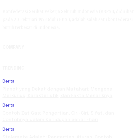
Konfederasi Serikat Pekerja Seluruh Indonesia (KSPSI), didirikan
pada 20 Februari 1973 (dulu FBSI), adalah salah satu konfederasi
buruh terbesar di Indonesia.
COMPANY
TRENDING
Berita
Planet yang Dekat dengan Matahari: Mengenal
Merkurius, Karakteristik, dan Fakta Menariknya
Berita
Contoh Zat Gas: Pengertian, Ciri-Ciri, Sifat, dan
Contohnya dalam Kehidupan Sehari-hari
Berita
Stalemate Adalah: Pengertian, Aturan, Contoh,