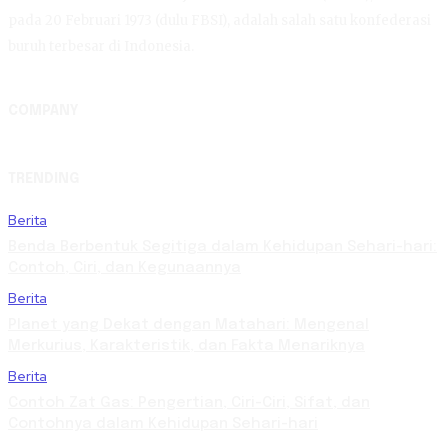
pada 20 Februari 1973 (dulu FBSI), adalah salah satu konfederasi
buruh terbesar di Indonesia.
COMPANY
TRENDING
Berita
Benda Berbentuk Segitiga dalam Kehidupan Sehari-hari:
Contoh, Ciri, dan Kegunaannya
Berita
Planet yang Dekat dengan Matahari: Mengenal
Merkurius, Karakteristik, dan Fakta Menariknya
Berita
Contoh Zat Gas: Pengertian, Ciri-Ciri, Sifat, dan
Contohnya dalam Kehidupan Sehari-hari