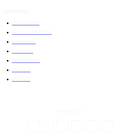
CATEGORIES
HEADLINE
219
DUNIA KAMPUS
109
POLITIK
102
PEMILU
88
PERISTIWA
76
UIN RIL
61
UNILA
48
© KSPSI 2026