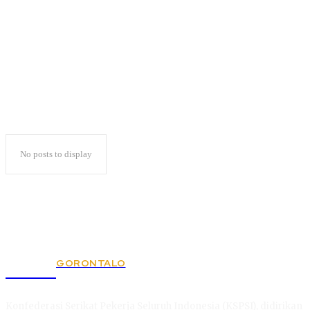
ujian masuk SMMPTN
No posts to display
GORONTALO
KSPSI
Konfederasi Serikat Pekerja Seluruh Indonesia (KSPSI), didirikan