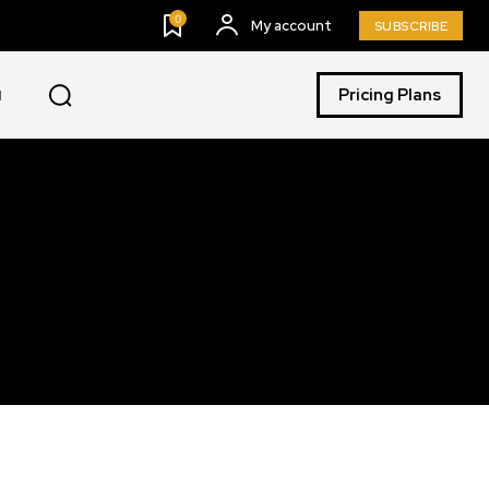
0
My account
SUBSCRIBE
Pricing Plans
I