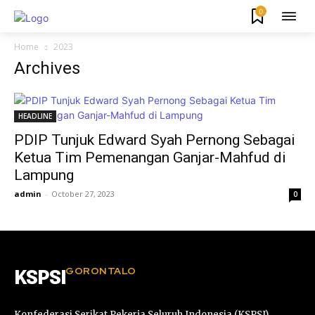
0
Home
2023
Archives
HEADLINE
PDIP Tunjuk Edward Syah Pernong Sebagai
Ketua Tim Pemenangan Ganjar-Mahfud di
Lampung
admin
-
October 27, 2023
0
GORONTALO
KSPSI
Konfederasi Serikat Pekerja Seluruh Indonesia (KSPSI),