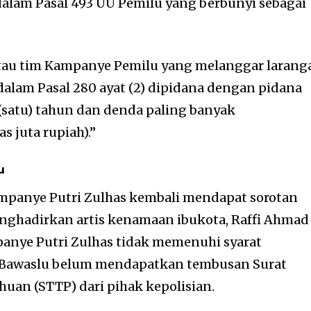
r dalam Pasal 493 UU Pemilu yang berbunyi sebagai
atau tim Kampanye Pemilu yang melanggar larang
lam Pasal 280 ayat (2) dipidana dengan pidana
(satu) tahun dan denda paling banyak
s juta rupiah).”
u
ampanye Putri Zulhas kembali mendapat sorotan
enghadirkan artis kenamaan ibukota, Raffi Ahmad
panye Putri Zulhas tidak memenuhi syarat
 Bawaslu belum mendapatkan tembusan Surat
uan (STTP) dari pihak kepolisian.