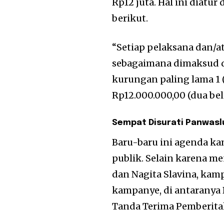
Rp12 juta. Hal ini diatu
berikut.
“Setiap pelaksana dan/
sebagaimana dimaksud da
kurungan paling lama 1 
Rp12.000.000,00 (dua bela
Sempat Disurati Panwasl
Baru-baru ini agenda k
publik. Selain karena m
dan Nagita Slavina, kam
kampanye, di antaranya
Tanda Terima Pemberitah