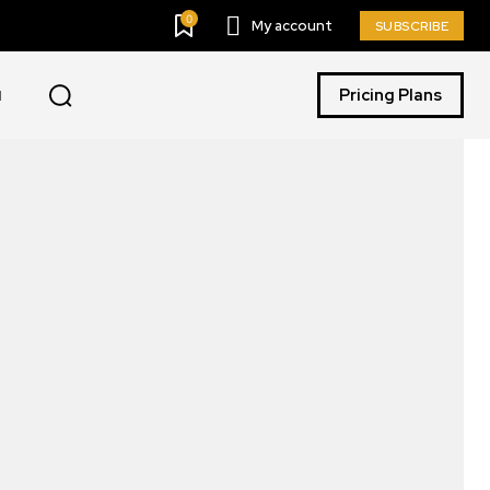
0
My account
SUBSCRIBE
Pricing Plans
I