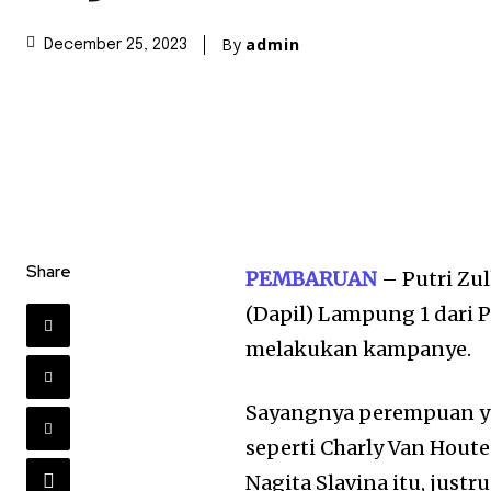
By
admin
December 25, 2023
Share
PEMBARUAN
– Putri Zul
(Dapil) Lampung 1 dari P
melakukan kampanye.
Sayangnya perempuan ya
seperti Charly Van Houte
Nagita Slavina itu, jus